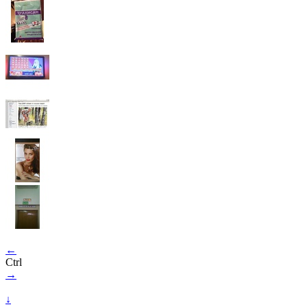
←
Ctrl
→
↓