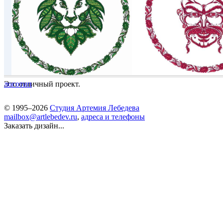
Это отличный проект.
логотип
© 1995–2026
Студия Артемия Лебедева
mailbox@artlebedev.ru
,
адреса и телефоны
Заказать дизайн...