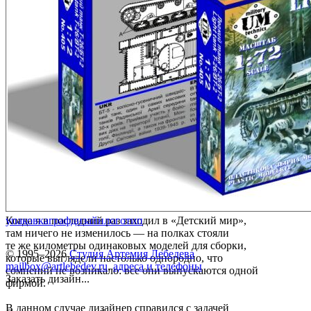
Когда я в последний раз заходил в «Детский мир»,
упаковка
графдизайн
логотип
там ничего не изменилось — на полках стояли
те же километры одинаковых моделей для сборки,
© 1995–2026
Студия Артемия Лебедева
которые выглядели настолько однородно, что
mailbox@artlebedev.ru
,
адреса и телефоны
сомнений не возникало: все они выпускаются одной
Заказать дизайн...
фирмой.
В данном случае дизайнер справился с задачей