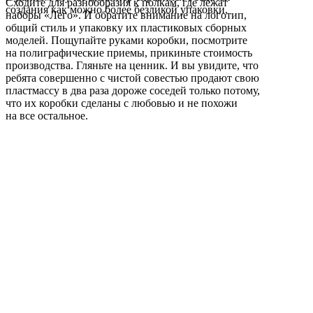
Сходите для разнообразия к полкам, где лежат
создания как можно более безликой упаковки.
наборы «Лего». И обратите внимание на логотип,
общий стиль и упаковку их пластиковых сборных
моделей. Пощупайте руками коробки, посмотрите
на полиграфические приемы, прикиньте стоимость
производства. Гляньте на ценник. И вы увидите, что
ребята совершенно с чистой совестью продают свою
пластмассу в два раза дороже соседей только потому,
что их коробки сделаны с любовью и не похожи
на все остальное.