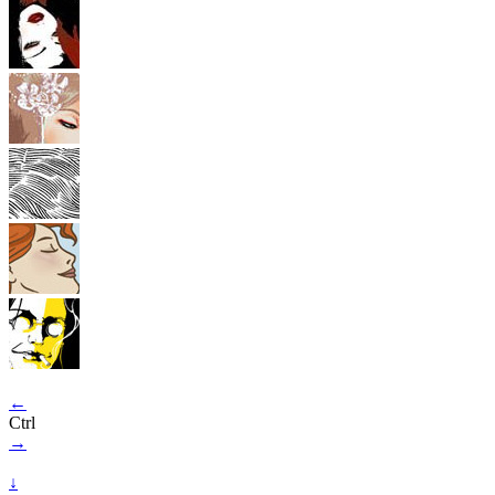
←
Ctrl
→
↓