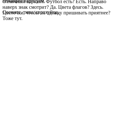
лежащим нарисуем.
Отличный вариант. Футбол есть? Есть. Направо
наверх знак смотрит? Да. Цвета флагов? Здесь.
Сосните, типа, еврохуйца.
Цветочки, чтобы на одежду пришивать приятнее?
Тоже тут.