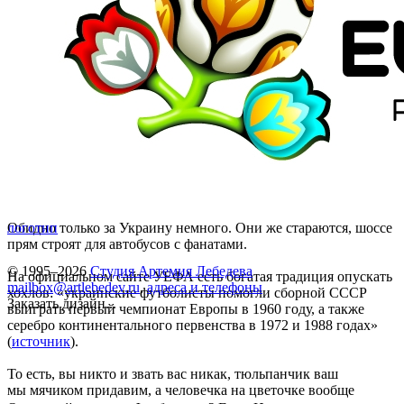
Обидно только за Украину немного. Они же стараются, шоссе
логотип
прям строят для автобусов с фанатами.
© 1995–2026
Студия Артемия Лебедева
На официальном сайте УЕФА есть богатая традиция опускать
mailbox@artlebedev.ru
,
адреса и телефоны
хохлов: «украинские футболисты помогли сборной СССР
Заказать дизайн...
выиграть первый чемпионат Европы в 1960 году, а также
серебро континентального первенства в 1972 и 1988 годах»
(
источник
).
То есть, вы никто и звать вас никак, тюльпанчик ваш
мы мячиком придавим, а человечка на цветочке вообще