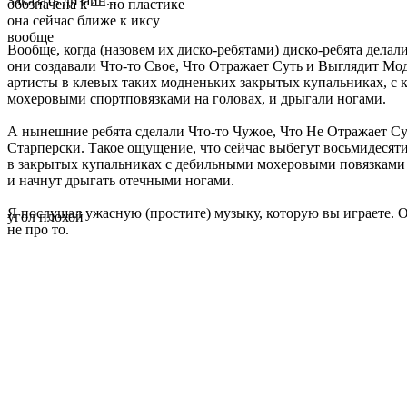
Заказать дизайн...
обозначена k — по пластике
она сейчас ближе к иксу
вообще
Вообще, когда (назовем их диско-ребятами) диско-ребята делал
они создавали Что-то Свое, Что Отражает Суть и Выглядит Мо
артисты в клевых таких модненьких закрытых купальниках, с
мохеровыми спортповязками на головах, и дрыгали ногами.
А нынешние ребята сделали Что-то Чужое, Что Не Отражает С
Старперски. Такое ощущение, что сейчас выбегут восьмидесят
в закрытых купальниках с дебильными мохеровыми повязками 
и начнут дрыгать отечными ногами.
Я послушал ужасную (простите) музыку, которую вы играете. 
угол плохой
не про то.