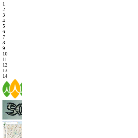
1
2
3
4
5
6
7
8
9
10
11
12
13
14