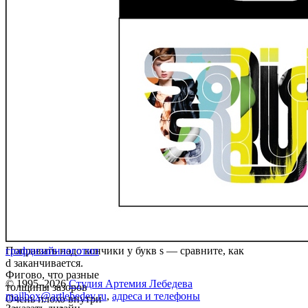
Поправить надо кончики у букв s — сравните, как
графдизайн
логотип
d заканчивается.
Фигово, что разные
© 1995–2026
Студия Артемия Лебедева
толщины зазоров
mailbox@artlebedev.ru
,
адреса и телефоны
Очень плохо внутри