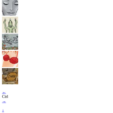
←
Ctrl
→
↓