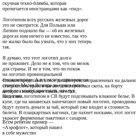
скучная техно-блямба, которая
прочитается иностранцами как «пид».
Логотипом всех русских железных дорог
это не смотрится. Для Польши или
Латвии подошло бы — об их железных
дорогах нам ничего не известно, так что
не жалко было бы узнать, что у них теперь
так.
Я думаю, что этот логотип долго
не проживет. Дело не в том, что он мелок
для страны. И не в том, что он похож
на логотип провинциальной
авиакомпании. А в том, что стрелочница
Сложно представить себе дизайнеров, отправленных на дальни
станции Малая Вишера до конца своих
север копать уран, в вагоне для перевозки скота, на борту
дней не сможет прочитать, что тут
которого изображен такой логотип.
написано.
Под этим логотипом в СВ будут подсовывать влажное белье. В
купе, где на занавесках напечатают новый логотип, проводник
будут лупить деньги за чай, который уже входит в стоимость
билета. В плацкартных вагонах, где пахнет носками, этот лого
украсит фирменные пакетики с сахаром.
Всем ребятам пример —
«Аэрофлот», который нашел
в себе мужество