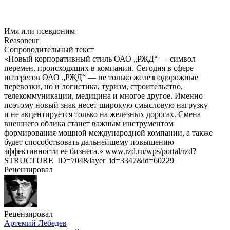
Имя или псевдоним
Reasoneur
Сопроводительный текст
«Новый корпоративный стиль ОАО „РЖД“ — символ
перемен, происходящих в компании. Сегодня в сфере
интересов ОАО „РЖД“ — не только железнодорожные
перевозки, но и логистика, туризм, строительство,
телекоммуникации, медицина и многое другое. Именно
поэтому новый знак несет широкую смысловую нагрузку
и не акцентируется только на железных дорогах. Смена
внешнего облика станет важным инструментом
формирования мощной международной компании, а также
будет способствовать дальнейшему повышению
эффективности ее бизнеса.» www.rzd.ru/wps/portal/rzd?
STRUCTURE_ID=704&layer_id=3347&id=60229
Рецензировал
Рецензировал
Артемий Лебедев