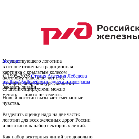
У существующего логотипа
логотип
в основе отличная традиционная
картинка с крылатым колесом
© 1995–2026
Студия Артемия Лебедева
(которому, наверное, лет сто).
mailbox@artlebedev.ru
,
адреса и телефоны
Шрифты, аббревиатуры, молотки
Заказать дизайн...
со штангенциркулями можно
менять — никто не заметит.
Новый логотип вызывает смешанные
чувства.
Разделить оценку надо на две части:
логотип для всех железных дорог России
и логотип как набор векторных линий.
Как набор векторных линий это довольно