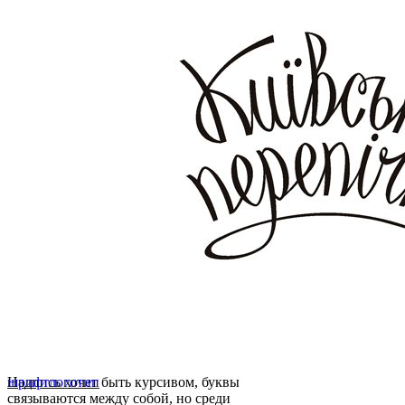
Надпись хочет быть курсивом, буквы
шрифт
логотип
связываются между собой, но среди