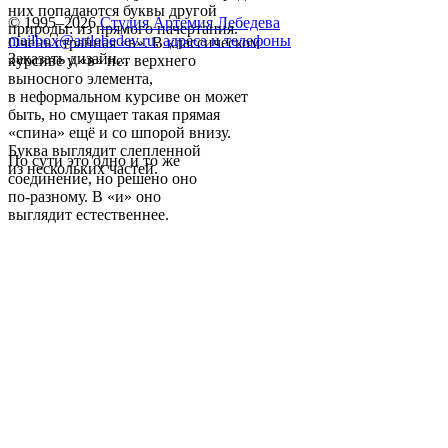
них попадаются буквы другой
© 1995–2026
Студия Артемия Лебедева
природы: из прямого начертания.
mailbox@artlebedev.ru
,
адреса и телефоны
Очень странная «в». В классическом
Заказать дизайн...
курсиве у «в» нет верхнего
выносного элемента,
в неформальном курсиве он может
быть, но смущает такая прямая
«спина» ещё и со шпорой внизу.
Буква выглядит слепленной
По сути это одно и то же
из нескольких частей.
соединение, но решено оно
по-разному. В «и» оно
выглядит естественнее.