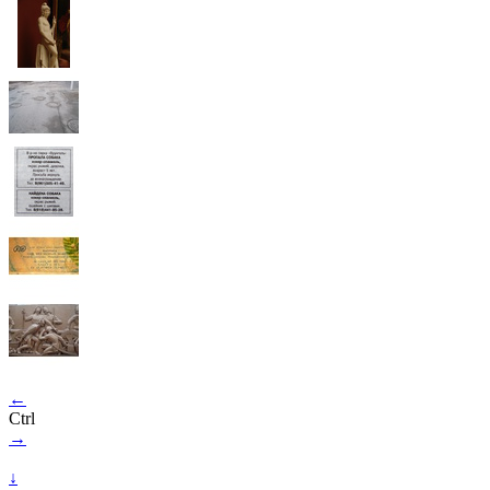
←
Ctrl
→
↓