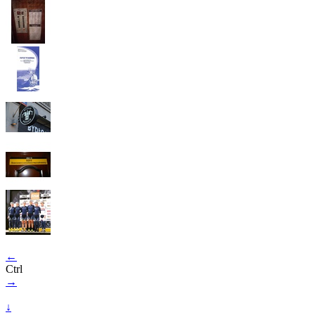
←
Ctrl
→
↓