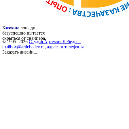
Казак на лошади
логотип
безуспешно пытается
скрыться от снайпера.
© 1995–2026
Студия Артемия Лебедева
mailbox@artlebedev.ru
,
адреса и телефоны
Заказать дизайн...