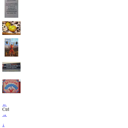
←
Ctrl
→
↓