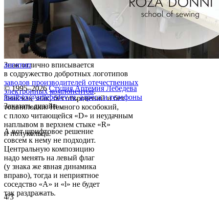
Знак отлично вписывается
логотип
в содружество добротных логотипов
заводов производителей отечественных
© 1995–2026
Студия Артемия Лебедева
электронных компонентов
.
mailbox@artlebedev.ru
,
адреса и телефоны
Знак как знак, без откровений и без
Заказать дизайн...
тошниловки. Немного кособокий,
с плохо читающейся «D» и неудачным
наплывом в верхнем стыке «R»
А вот шрифтовое решение
и полукольца.
совсем к нему не подходит.
Центральную композицию
надо менять на левый флаг
(у знака же явная динамика
вправо), тогда и неприятное
соседство «A» и «l» не будет
так раздражать.
4/3