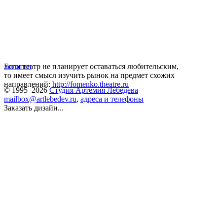
Если театр не планирует оставаться любительским,
логотип
то имеет смысл изучить рынок на предмет схожих
направлений:
http://fomenko.theatre.ru
© 1995–2026
Студия Артемия Лебедева
mailbox@artlebedev.ru
,
адреса и телефоны
Заказать дизайн...