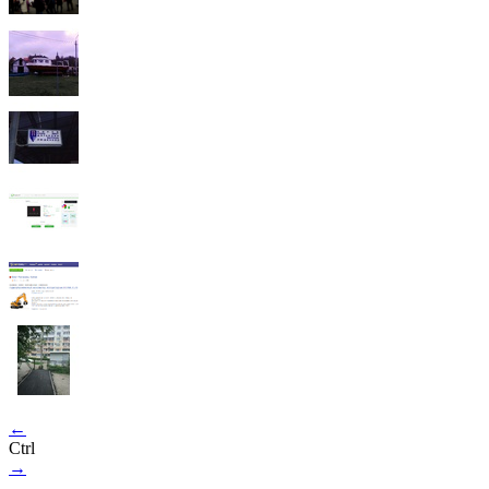
←
Ctrl
→