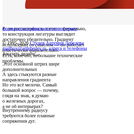
Если рассматривать логотип формально,
форма
типографика
логотип
интерьер
то конструкция лигатуры выглядит
достаточно убедительно. Градиент
© 1995–2026
Студия Артемия Лебедева
использован со смыслом — он работает
mailbox@artlebedev.ru
,
адреса и телефоны
пластически выразительно.
Заказать дизайн...
Есть, конечно, небольшие технические
проблемы.
Этот основной штрих шире
дополнительных
А здесь стыкуются разные
направления градиента
Но это всё мелочи. Самый
большой вопрос — почему,
глядя на знак, я думаю
о железных дорогах,
а не об интерьерах?
Внутреннему радиусу
требуются более плавные
сопряжения дуг.