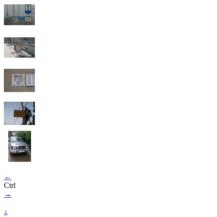
←
Ctrl
→
↓