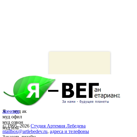
Я — муд ак
логотип
муд офил
муд озвон
© 1995–2026
Студия Артемия Лебедева
муд ила
mailbox@artlebedev.ru
,
адреса и телефоны
Заказать дизайн...