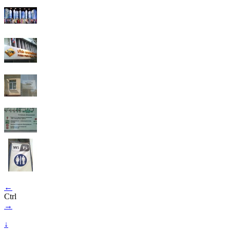
←
Ctrl
→
↓