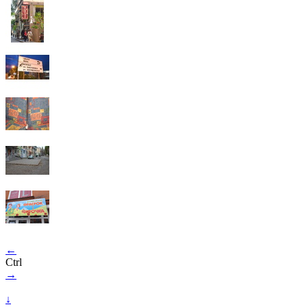
←
Ctrl
→
↓