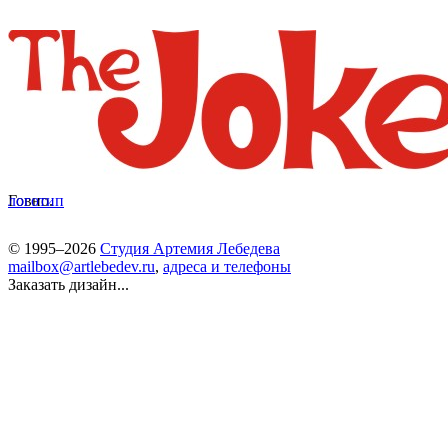
Говно.
логотип
© 1995–2026
Студия Артемия Лебедева
mailbox@artlebedev.ru
,
адреса и телефоны
Заказать дизайн...