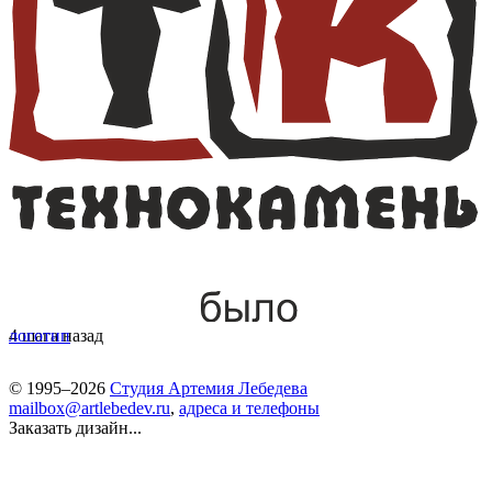
4 шага назад
логотип
© 1995–2026
Студия Артемия Лебедева
mailbox@artlebedev.ru
,
адреса и телефоны
Заказать дизайн...