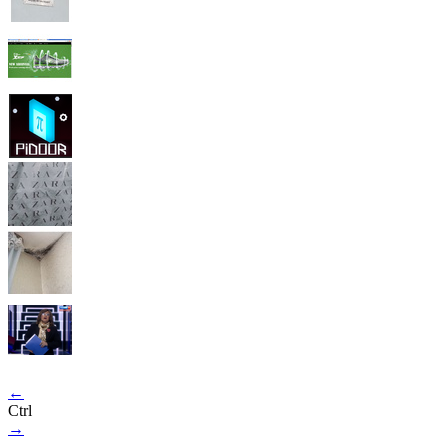
←
Ctrl
→