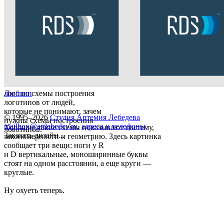
Люблю схемы построения
логотип
логотипов от людей,
которые не понимают, зачем
© 1995–2026
Студия Артемия Лебедева
нужны схемы построения
mailbox@artlebedev.ru
,
адреса и телефоны
Хорошие такие схемы показывают систему,
логотипов.
Заказать дизайн...
закономерности и геометрию. Здесь картинка
сообщает три вещи: ноги у R
и D вертикальные, моноширинные буквы
стоят на одном расстоянии, а еще круги —
круглые.
Ну охуеть теперь.