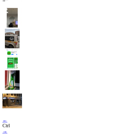
←
Ctrl
→