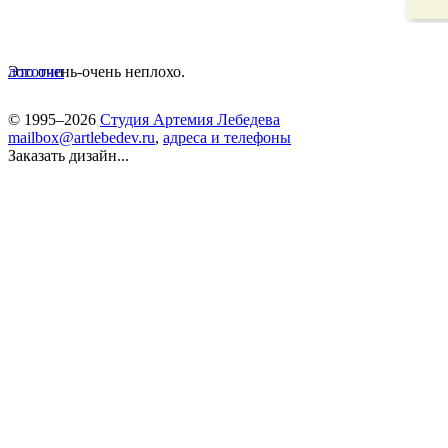
Это очень-очень неплохо.
логотип
© 1995–2026
Студия Артемия Лебедева
mailbox@artlebedev.ru
,
адреса и телефоны
Заказать дизайн...