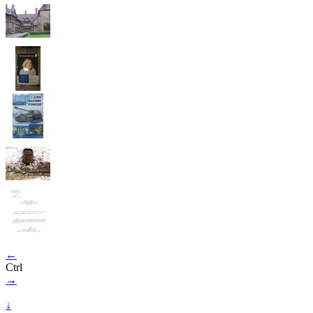
←
Ctrl
→
↓