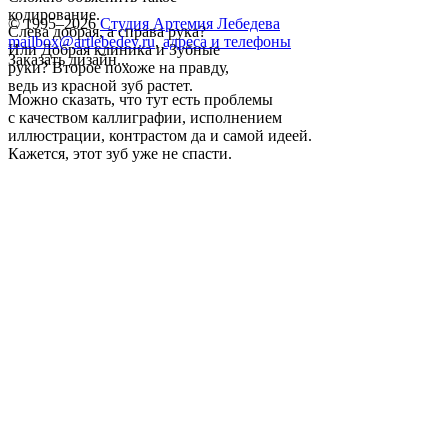
кодирование.
© 1995–2026
Студия Артемия Лебедева
Слева добрая, а справа рука?
mailbox@artlebedev.ru
,
адреса и телефоны
Или Добрая клиника и Зубные
Заказать дизайн...
руки? Второе похоже на правду,
ведь из красной зуб растет.
Можно сказать, что тут есть проблемы
с качеством каллиграфии, исполнением
иллюстрации, контрастом да и самой идеей.
Кажется, этот зуб уже не спасти.