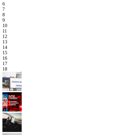
6
7
8
9
10
11
12
13
14
15
16
17
18