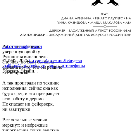
Работа на крепкую,
логотип
графдизайн
уверенную двойку.
Руконогая виолончель
© 1995–2026
Студия Артемия Лебедева
спорная, но если бы была
mailbox@artlebedev.ru
,
адреса и телефоны
сделана круто, это бы решило
Заказать дизайн...
все вопросы.
А так проиграли по технике
исполнения: сейчас она как
будто срет, и это превращает
всю работу в дерьмо.
Не спасает ни фейерверк,
ни завитушки.
Все остальные мелочи
меркнут: и небрежные
типографика-точки-запятые,