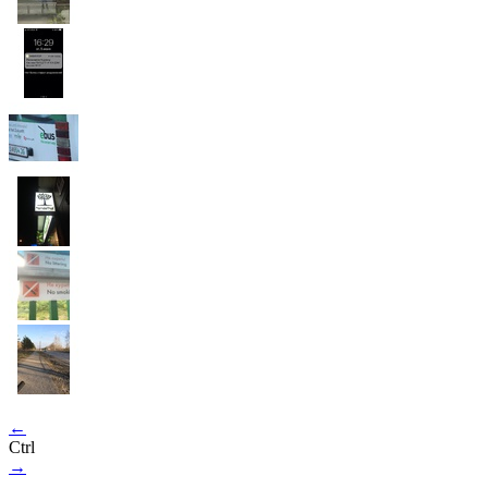
←
Ctrl
→