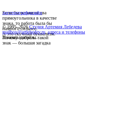
Если бы оставили два
логотип
графдизайн
прямоугольника в качестве
знака, то работа была бы
© 1995–2026
Студия Артемия Лебедева
намного сильнее.
mailbox@artlebedev.ru
,
адреса и телефоны
А это скучный буквализм.
Заказать дизайн...
Почему выбрали такой
знак — большая загадка