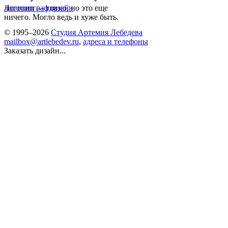
Логотип — говно, но это еще
логотип
графдизайн
ничего. Могло ведь и хуже быть.
© 1995–2026
Студия Артемия Лебедева
mailbox@artlebedev.ru
,
адреса и телефоны
Заказать дизайн...