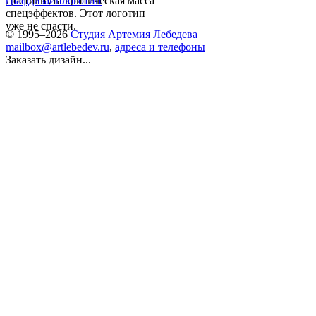
Достигнута критическая масса
графдизайн
логотип
спецэффектов. Этот логотип
уже не спасти.
© 1995–2026
Студия Артемия Лебедева
mailbox@artlebedev.ru
,
адреса и телефоны
Заказать дизайн...