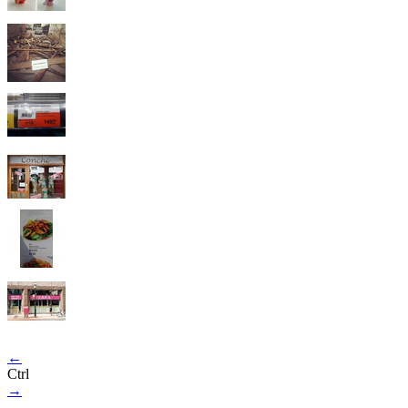
←
Ctrl
→