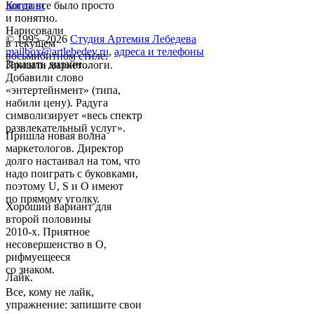
Когда все было просто
логотип
и понятно.
Нарисовали
© 1995–2026
Студия Артемия Лебедева
в текущем
mailbox@artlebedev.ru
,
адреса и телефоны
восьмибитном стиле.
Заказать дизайн...
Пришли маркетологи.
Добавили слово
«энтертейнмент» (типа,
набили цену). Радуга
символизирует «весь спектр
развлекательный услуг».
Пришла новая волна
маркетологов. Директор
долго настаивал на том, что
надо поиграть с буковками,
поэтому U, S и O имеют
по прямому уголку.
Хороший вариант для
второй половины
2010-х. Приятное
несовершенство в O,
рифмуещееся
со знаком.
Лайк.
Все, кому не лайк,
упражнение: запишите свои