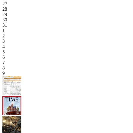
27
28
29
30
31
1
2
3
4
5
6
7
8
9