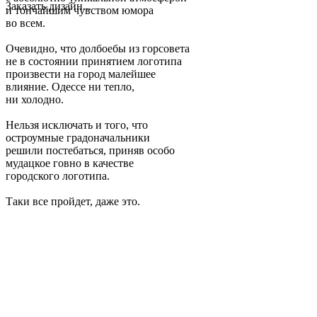
Заказать дизайн...
и тончайшим чувством юмора
во всем.
Очевидно, что долбоебы из горсовета
не в состоянии принятием логотипа
произвести на город малейшее
влияние. Одессе ни тепло,
ни холодно.
Нельзя исключать и того, что
остроумные градоначальники
решили постебаться, приняв особо
мудацкое говно в качестве
городского логотипа.
Таки все пройдет, даже это.