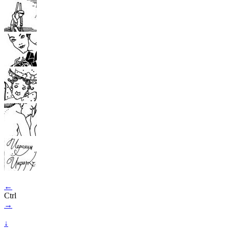
←
Ctrl
→
↓