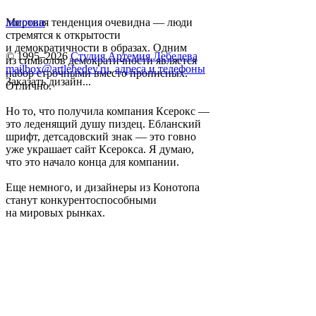
Мировая тенденция очевидна — люди
логотип
стремятся к открытости
и демократичности в образах. Одним
© 1995–2026
Студия Артемия Лебедева
из символов демократичности является
mailbox@artlebedev.ru
,
адреса и телефоны
набор строчными вместо прописных.
Заказать дизайн...
Отлично.
Но то, что получила компания Ксерокс —
это леденящий душу пиздец. Ебланский
шрифт, детсадовский знак — это говно
уже украшает сайт Ксерокса. Я думаю,
что это начало конца для компании.
Еще немного, и дизайнеры из Конотопа
станут конкурентоспособными
на мировых рынках.