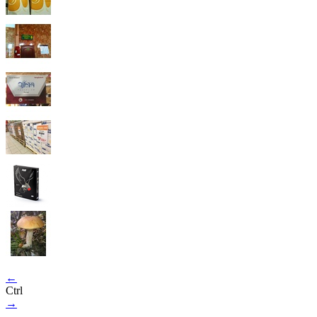
←
Ctrl
→