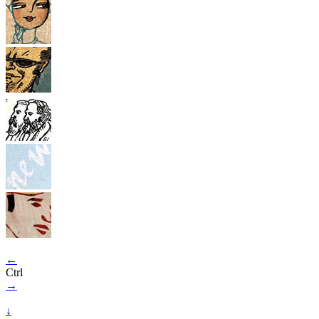
←
Ctrl
→
↓