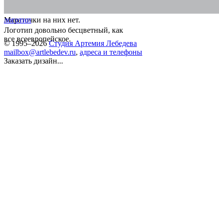
Мараточки на них нет.
логотип
Логотип довольно беcцветный, как
все всеевропейское.
© 1995–2026
Студия Артемия Лебедева
mailbox@artlebedev.ru
,
адреса и телефоны
Заказать дизайн...