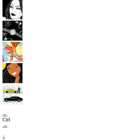
←
Ctrl
→
↓