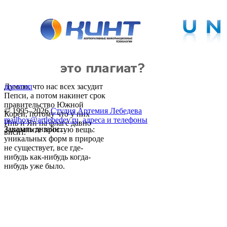
Думаю, что нас всех засудит
логотип
Пепси, а потом накинет срок
правительство Южной
© 1995–2026
Студия Артемия Лебедева
Кореи, потому что у них
mailbox@artlebedev.ru
,
адреса и телефоны
Инь и Ян на флаге давно
Заказать дизайн...
Запомните простую вещь:
висит.
уникальных форм в природе
не существует, все где-
нибудь как-нибудь когда-
нибудь уже было.