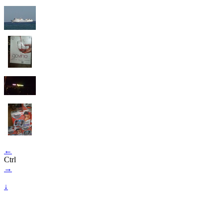
←
Ctrl
→
↓