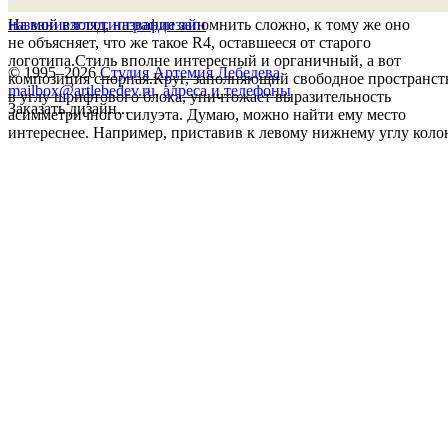
На мой взгляд, название запомнить сложно, к тому же оно
название
логотип
графдизайн
не объясняет, что же такое R4, оставшееся от старого
логотипа.Стиль вполне интересный и органичный, а вот
© 1995–2026
Студия Артемия Лебедева
композиция спорная.Круг, заполняющий свободное пространст
mailbox@artlebedev.ru
,
адреса и телефоны
в углу шрифтового блока, уничтожает выразительность
Заказать дизайн...
асимметричного силуэта. Думаю, можно найти ему место
интереснее. Например, приставив к левому нижнему углу коло