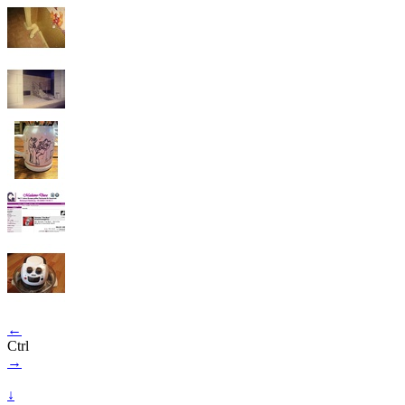
←
Ctrl
→
↓