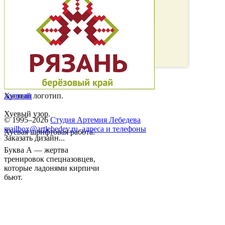
Хуевый логотип.
логотип
Хуевый узор.
© 1995–2026
Студия Артемия Лебедева
mailbox@artlebedev.ru
,
адреса и телефоны
Хуевая шрифтовая работа.
Заказать дизайн...
Буква А — жертва
тренировок спецназовцев,
которые ладонями кирпичи
бьют.