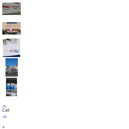
←
Ctrl
→
↓