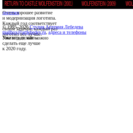
Очень хорошее развитие
логотип
и модернизация логотипа.
Каждый год соответствует
© 1995–2026
Студия Артемия Лебедева
своим задачам, каждый раз
mailbox@artlebedev.ru
,
адреса и телефоны
логотип все лучше.
Заказать дизайн...
Уже видно, как можно
сделать еще лучше
к 2020 году.