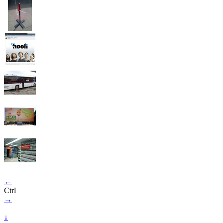
←
Ctrl
→
↓