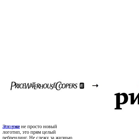
Это уже не просто новый
логотип
логотип, это прям целый
ребрендинг. Не слежу за жизнью