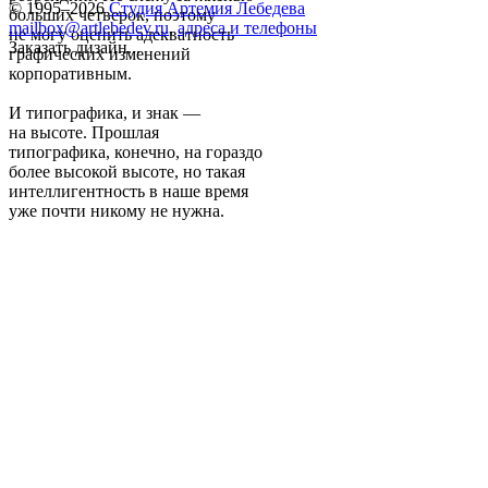
© 1995–2026
Студия Артемия Лебедева
больших четверок, поэтому
mailbox@artlebedev.ru
,
адреса и телефоны
не могу оценить адекватность
Заказать дизайн...
графических изменений
корпоративным.
И типографика, и знак —
на высоте. Прошлая
типографика, конечно, на гораздо
более высокой высоте, но такая
интеллигентность в наше время
уже почти никому не нужна.