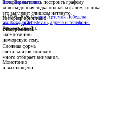
Если Вы пытались построить графему
интерьер
логотип
«плоскодонная лодка полная кефали», то пока
это выглядит слишком натянуто.
© 1995–2026
Студия Артемия Лебедева
Интерьер приятный,
mailbox@artlebedev.ru
,
адреса и телефоны
местами даже
Заказать дизайн...
Вымученная
с настроением.
«композиция»
приятно
на морскую тему.
Сложная форма
светильников слишком
много отбирает внимания.
Монотонно
и выхолощено.