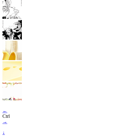
←
Ctrl
→
↓