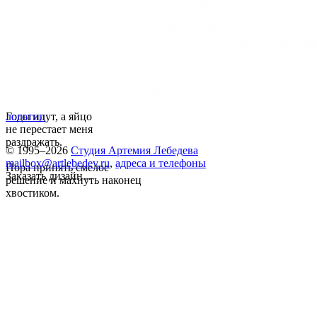
Годы идут, а яйцо
логотип
не перестает меня
раздражать.
© 1995–2026
Студия Артемия Лебедева
mailbox@artlebedev.ru
,
адреса и телефоны
Пора принять смелое
Заказать дизайн...
решение и махнуть наконец
хвостиком.