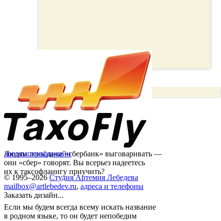
Людям лень даже «сбербанк» выговаривать —
логотип
графдизайн
они «сбер» говорят. Вы всерьез надеетесь
их к таксофлаингу приучить?
© 1995–2026
Студия Артемия Лебедева
mailbox@artlebedev.ru
,
адреса и телефоны
Заказать дизайн...
Если мы будем всегда всему искать название
в родном языке, то он будет непобедим