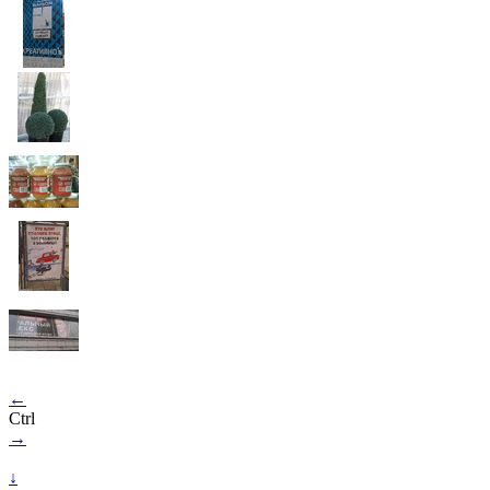
←
Ctrl
→
↓