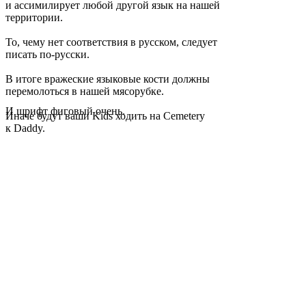
и ассимилирует любой другой язык на нашей
территории.
То, чему нет соответствия в русском, следует
писать по-русски.
В итоге вражеские языковые кости должны
перемолоться в нашей мясорубке.
И шрифт фиговый очень.
Иначе будут ваши Kids ходить на Cemetery
к Daddy.