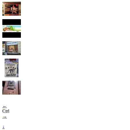
←
Ctrl
→
↓