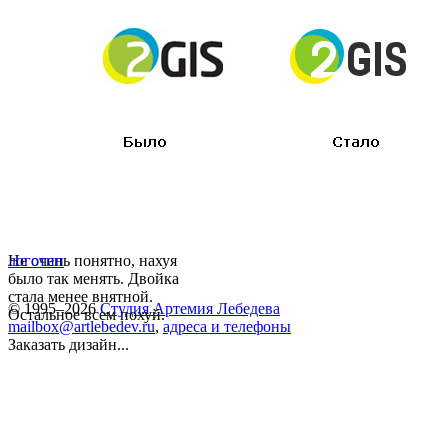
Не очень понятно, нахуя
логотип
было так менять. Двойка
стала менее внятной.
© 1995–2026
Студия Артемия Лебедева
Остальное всем похуй.
mailbox@artlebedev.ru
,
адреса и телефоны
Заказать дизайн...