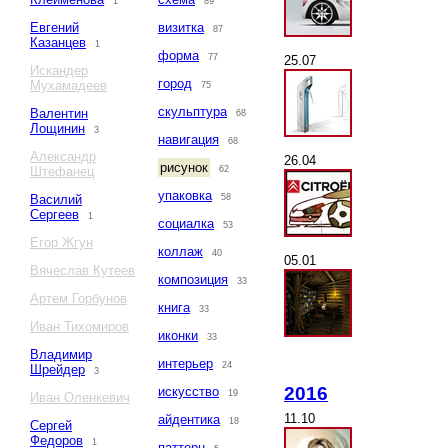
1
89
Евгений
визитка
87
Казанцев
1
форма
77
25.07
Искандер
город
Мухамадеев
75
скульптура
Валентин
68
Лощинин
3
навигация
68
Александр
26.04
рисунок
Штефанец
62
упаковка
Василий
58
Сергеев
1
социалка
53
Егор Жгун
коллаж
40
05.01
Вячеслав Кутеев
композиция
33
Артем Горбунов
книга
33
Иван Тихомиров
иконки
33
Владимир
интерьер
24
Шрейдер
3
2016
искусство
19
Иван Оленкевич
11.10
айдентика
18
Сергей
Федоров
1
паттерн