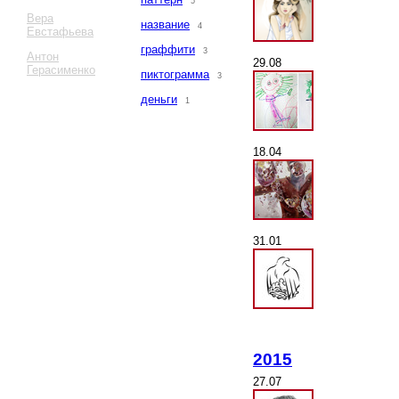
5
Вера
название
4
Евстафьева
граффити
3
Антон
29.08
Герасименко
пиктограмма
3
деньги
1
18.04
31.01
2015
27.07