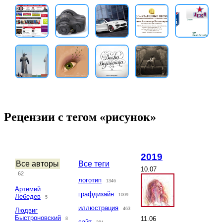
Рецензии с тегом «рисунок»
2019
Все авторы
Все теги
10.07
62
логотип
1346
Артемий
графдизайн
1009
Лебедев
5
иллюстрация
463
Людвиг
Быстроновский
11.06
8
сайт