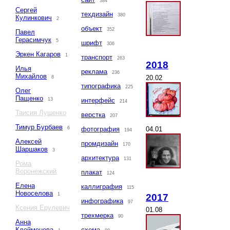
384
Сергей
техдизайн
380
Кулинкович
2
объект
352
Павел
Герасимчук
5
шрифт
306
Эркен Кагаров
1
транспорт
263
2018
Илья
реклама
236
Михайлов
20.02
8
типографика
225
Олег
Пащенко
13
интерфейс
214
Таисия Лушенко
верстка
207
Тимур Бурбаев
04.01
6
фотография
194
Алексей
промдизайн
170
Шаршаков
3
архитектура
131
Рома
Воронежский
плакат
124
Елена
каллиграфия
115
Новоселова
1
2017
инфографика
97
Ксения Ерулевич
01.08
трехмерка
90
Анна
Клейменова
схема