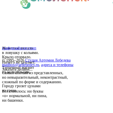
Животное попало
графдизайн
логотип
в ловушку с кольями.
Крыло оторвало.
© 1995–2026
Студия Артемия Лебедева
Ничего не цепляет.
mailbox@artlebedev.ru
,
адреса и телефоны
Типичный магнит
Заказать дизайн...
на холодильник.
Самый сбитый из представленных,
но невыразительный, неконтрастный,
сложный по форме и содержанию.
Городу грозит цунами
из грязи.
Все слиплось: ни буквы
«о» нормальной, ни пина,
ни башенки.