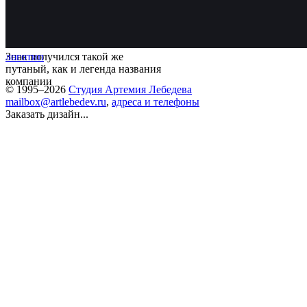
Знак получился такой же
логотип
путаный, как и легенда названия
компании
© 1995–2026
Студия Артемия Лебедева
mailbox@artlebedev.ru
,
адреса и телефоны
Заказать дизайн...