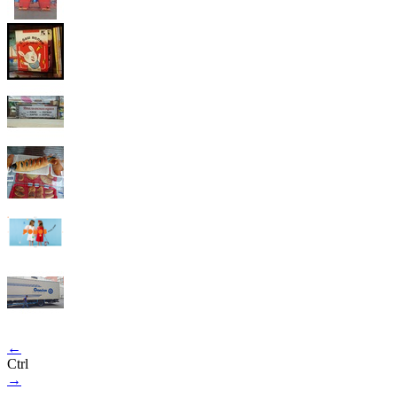
←
Ctrl
→