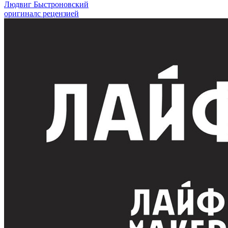
Людвиг Быстроновский
оригинал
с рецензией