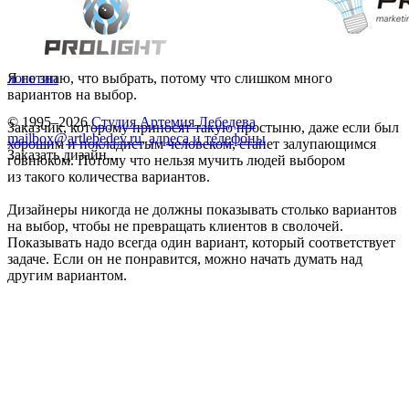
Я не знаю, что выбрать, потому что слишком много
логотип
вариантов на выбор.
© 1995–2026
Студия Артемия Лебедева
Заказчик, которому приносят такую простыню, даже если был
mailbox@artlebedev.ru
,
адреса и телефоны
хорошим и покладистым человеком, станет залупающимся
Заказать дизайн...
говнюком. Потому что нельзя мучить людей выбором
из такого количества вариантов.
Дизайнеры никогда не должны показывать столько вариантов
на выбор, чтобы не превращать клиентов в сволочей.
Показывать надо всегда один вариант, который соответствует
задаче. Если он не понравится, можно начать думать над
другим вариантом.