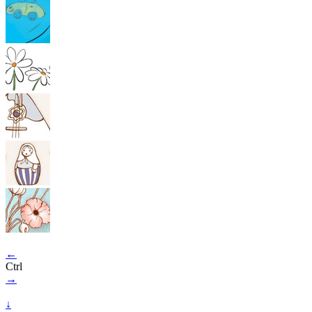
←
Ctrl
→
↓