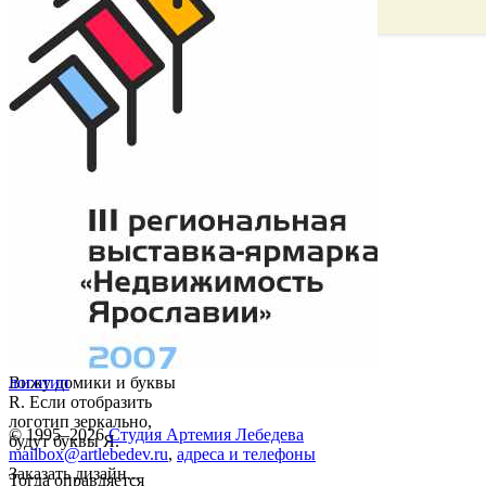
Вижу домики и буквы
логотип
R. Если отобразить
логотип зеркально,
© 1995–2026
Студия Артемия Лебедева
будут буквы Я.
mailbox@artlebedev.ru
,
адреса и телефоны
Заказать дизайн...
Тогда оправдяется