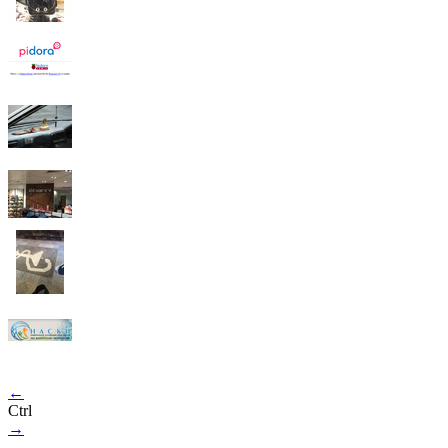
←
Ctrl
→