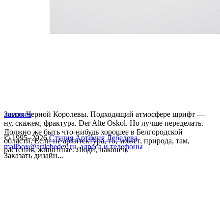
Замок Черной Королевы. Подходящий атмосфере шрифт —
логотип
ну, скажем, фрактура. Der Alte Oskol. Но лучше переделать.
Должно же быть что-нибудь хорошее в Белгородской
© 1995–2026
Студия Артемия Лебедева
области. Если не архитектура, то, может, природа, там,
mailbox@artlebedev.ru
,
адреса и телефоны
растения, животные. Люди, наконец.
Заказать дизайн...