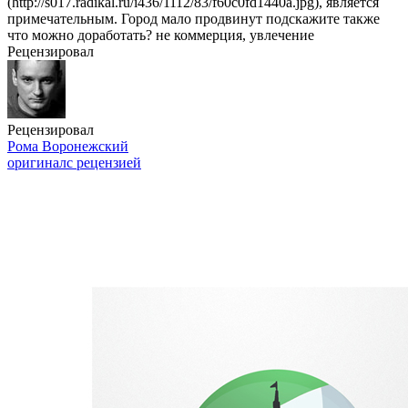
(http://s017.radikal.ru/i436/1112/83/f60c0fd1440a.jpg), является
примечательным. Город мало продвинут подскажите также
что можно доработать? не коммерция, увлечение
Рецензировал
Рецензировал
Рома Воронежский
оригинал
с рецензией