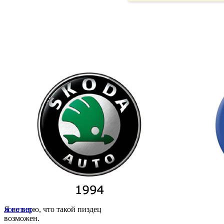
Я не верю, что такой пиздец
логотип
возможен.