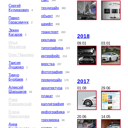
384
Сергей
техдизайн
380
Кулинкович
4
объект
352
Павел
Герасимчук
2
шрифт
306
Эркен
транспорт
263
Кагаров
2018
3
реклама
236
Илья
09.01
03.01
Михайлов
типографика
225
Олег Пащенко
интерфейс
214
Таисия
верстка
207
Лушенко
1
фотография
194
Тимур
Бурбаев
промдизайн
2017
5
170
Алексей
архитектура
01.08
29.06
131
Шаршаков
43
плакат
124
Рома
Воронежский
каллиграфия
115
Елена
инфографика
97
Новоселова
20.06
14.05
трехмерка
90
Анна
схема