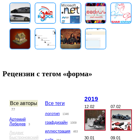
Рецензии с тегом «форма»
2019
Все авторы
Все теги
12.02
07.02
77
логотип
1346
Артемий
графдизайн
1009
Лебедев
3
иллюстрация
463
Людвиг
Быстроновский
30.01
09.01
сайт