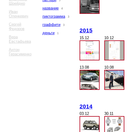
5
Шрейдер
название
4
Иван
Оленкевич
пиктограмма
3
Сергей
граффити
3
Федоров
2015
деньги
1
Вера
15.12
10.12
Евстафьева
Антон
Герасименко
13.08
10.08
2014
03.12
30.11