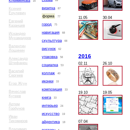
Клейменова
89
16
визитка
Ксения
87
Ерулевич
форма
77
11.05
30.04
Евгений
город
Казанцев
75
навигация
Искандер
68
Мухамадеев
скульптура
68
Валентин
рисунок
62
Лощинин
2016
упаковка
58
Александр
Штефанец
02.11
26.10
социалка
53
Василий
коллаж
40
Сергеев
иконки
33
Егор Жгун
композиция
33
Вячеслав
19.10
19.05
Кутеев
книга
33
Артем
интерьер
24
Горбунов
искусство
19
Иван
Тихомиров
07.04
айдентика
18
Владимир
паттерн