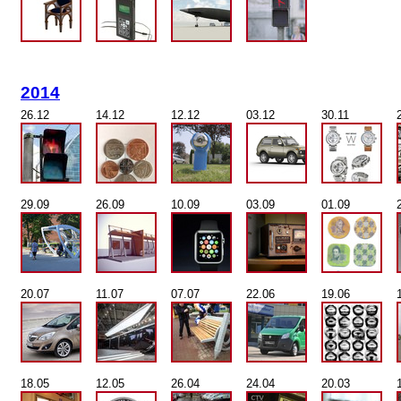
2014
26.12
14.12
12.12
03.12
30.11
29.09
26.09
10.09
03.09
01.09
20.07
11.07
07.07
22.06
19.06
18.05
12.05
26.04
24.04
20.03