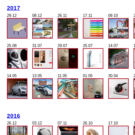
2017
29.12
08.12
26.11
17.11
09.10
25.08
31.07
29.07
25.07
14.07
14.05
13.05
11.05
01.05
30.04
2016
26.12
03.12
07.11
26.10
17.10