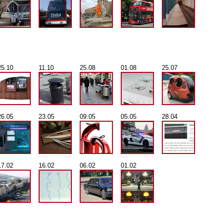
25.10
11.10
25.08
01.08
25.07
26.05
23.05
09.05
05.05
28.04
17.02
16.02
06.02
01.02