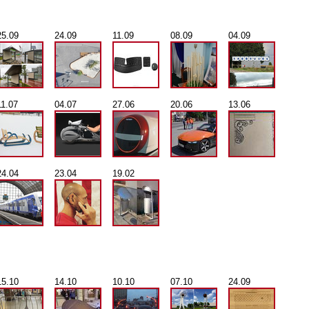
25.09
24.09
11.09
08.09
04.09
11.07
04.07
27.06
20.06
13.06
24.04
23.04
19.02
15.10
14.10
10.10
07.10
24.09