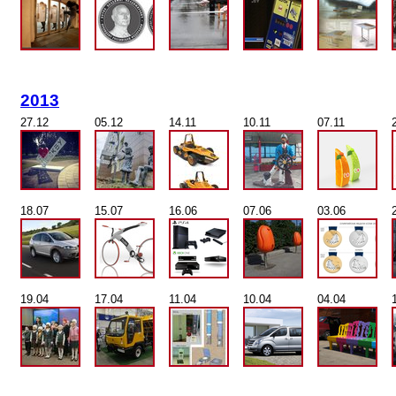
2013
27.12
05.12
14.11
10.11
07.11
18.07
15.07
16.06
07.06
03.06
19.04
17.04
11.04
10.04
04.04