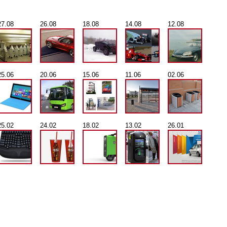
27.08
26.08
18.08
14.08
12.08
25.06
20.06
15.06
11.06
02.06
25.02
24.02
18.02
13.02
26.01