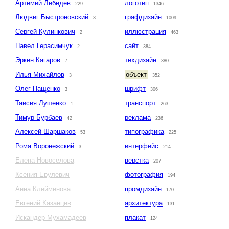
Артемий Лебедев
логотип
229
1346
Людвиг Быстроновский
графдизайн
3
1009
Сергей Кулинкович
иллюстрация
2
463
Павел Герасимчук
сайт
2
384
Эркен Кагаров
техдизайн
7
380
Илья Михайлов
объект
3
352
Олег Пащенко
шрифт
3
306
Таисия Лушенко
транспорт
1
263
Тимур Бурбаев
реклама
42
236
Алексей Шаршаков
типографика
53
225
Рома Воронежский
интерфейс
3
214
Елена Новоселова
верстка
207
Ксения Ерулевич
фотография
194
Анна Клейменова
промдизайн
170
Евгений Казанцев
архитектура
131
Искандер Мухамадеев
плакат
124