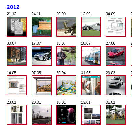
2012
21.12
24.11
20.09
12.09
04.09
30.07
17.07
15.07
10.07
27.06
14.05
07.05
29.04
31.03
23.03
23.01
20.01
18.01
13.01
01.01