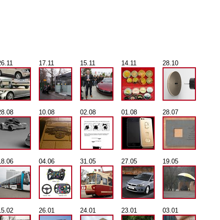
26.11
17.11
15.11
14.11
28.10
28.08
10.08
02.08
01.08
28.07
18.06
04.06
31.05
27.05
19.05
15.02
26.01
24.01
23.01
03.01