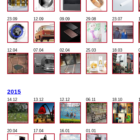
23.09
12.09
09.09
29.08
23.07
12.04
07.04
02.04
25.03
18.03
2015
14.12
13.12
12.12
06.11
18.10
20.04
17.04
16.01
01.01