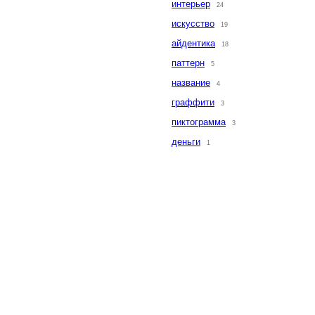
интерьер
24
искусство
19
айдентика
18
паттерн
5
название
4
граффити
3
пиктограмма
3
деньги
1