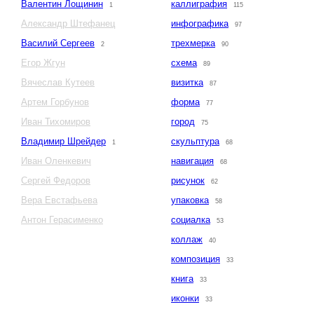
Валентин Лощинин
каллиграфия
1
115
Александр Штефанец
инфографика
97
Василий Сергеев
трехмерка
2
90
Егор Жгун
схема
89
Вячеслав Кутеев
визитка
87
Артем Горбунов
форма
77
Иван Тихомиров
город
75
Владимир Шрейдер
скульптура
1
68
Иван Оленкевич
навигация
68
Сергей Федоров
рисунок
62
Вера Евстафьева
упаковка
58
Антон Герасименко
социалка
53
коллаж
40
композиция
33
книга
33
иконки
33