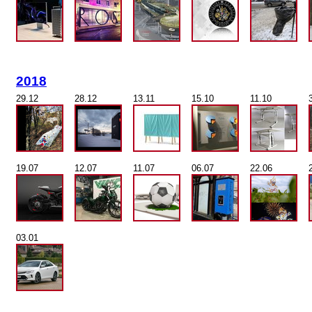
2018
29.12
28.12
13.11
15.10
11.10
19.07
12.07
11.07
06.07
22.06
03.01