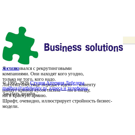
Я сталкивался с рекрутинговыми
логотип
компаниями. Они находят кого угодно,
только не того, кого надо.
© 1995–2026
Студия Артемия Лебедева
Логотип блестяще передает идею — клиенту
mailbox@artlebedev.ru
,
адреса и телефоны
найдут кривой кусок паззла — ни в пизду,
Заказать дизайн...
ни в красную армию.
Шрифт, очевидно, иллюстрирует стройность бизнес-
модели.