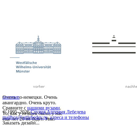
Очень по-немецки. Очень
логотип
авангардно. Очень круто.
Сравните с
нашими вузами
.
© 1995–2026
Студия Артемия Лебедева
То, как у немцев было, у нас
mailbox@artlebedev.ru
,
адреса и телефоны
еще лет 20 не будет. Увы.
Заказать дизайн...