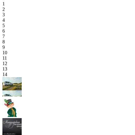
1
2
3
4
5
6
7
8
9
10
11
12
13
14